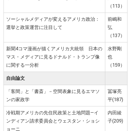
（113）
ソーシャルメディアが変えるアメリカ政治：
前嶋和
選挙と政策運営に注目して
弘
（137）
新聞4コマ漫画が描くアメリカ大統領 日本の
水野剛
マス・メディアに見るドナルド・トランプ像
也
に関する一分析
（159）
自由論文
「客間」と「書斎」－空間表象に見るエマソ
冨塚亮
ンの家政学
平(187)
冷戦期アメリカの先住民政策と土地問題―イ
内田綾
ンディアン請求委員会とウェスタン・ショシ
子(209)
ョーニ