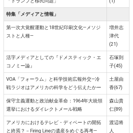
「トランプと移民問題」
(1)
特集「メディアと情報」
第一次大覚醒運動と18世紀印刷文化―メソジ
増井志
ストと人種―
津代
(21)
活字メディアとしての『ドメスティック・エ
石塚則
コノミー論』
子(45)
VOA「フォーラム」と科学技術広報外交―冷
土屋由
戦ラジオはアメリカの科学をどう伝えたかー
香(67)
保守主義運動と政治献金革命：1964年大統領
森山貴
選挙におけるダイレクトメール戦略
仁(89)
アメリカにおけるテレビ・ディベートの開拓
渡辺将
と終焉？－Firing Lineの遺産をめぐる再考―
人