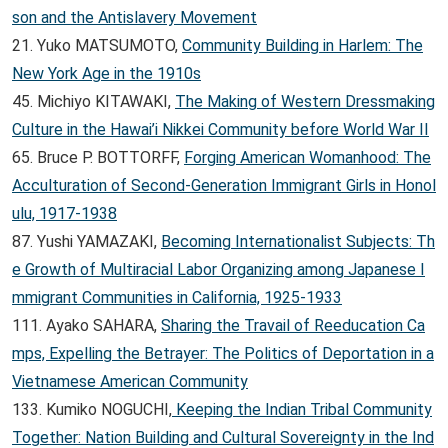
son and the Antislavery Movement
21. Yuko MATSUMOTO,
Community Building in Harlem: The
New York Age in the 1910s
45. Michiyo KITAWAKI,
The Making of Western Dressmaking
Culture in the Hawai’i Nikkei Community before World War II
65. Bruce P. BOTTORFF,
Forging American Womanhood: The
Acculturation of Second-Generation Immigrant Girls in Honol
ulu, 1917-1938
87. Yushi YAMAZAKI,
Becoming Internationalist Subjects: Th
e Growth of Multiracial Labor Organizing among Japanese I
mmigrant Communities in California, 1925-1933
111. Ayako SAHARA,
Sharing the Travail of Reeducation Ca
mps, Expelling the Betrayer: The Politics of Deportation in a
Vietnamese American Community
133. Kumiko NOGUCHI,
Keeping the Indian Tribal Community
Together: Nation Building and Cultural Sovereignty in the Ind