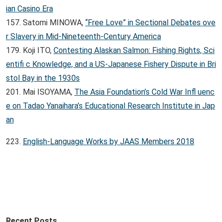
ian Casino Era
157. Satomi MINOWA,
“Free Love” in Sectional Debates ove
r Slavery in Mid-Nineteenth-Century America
179. Koji ITO,
Contesting Alaskan Salmon: Fishing Rights, Sci
entifi c Knowledge, and a US-Japanese Fishery Dispute in Bri
stol Bay in the 1930s
201. Mai ISOYAMA,
The Asia Foundation’s Cold War Infl uenc
e on Tadao Yanaihara’s Educational Research Institute in Jap
an
223.
English-Language Works by JAAS Members 2018
Recent Posts