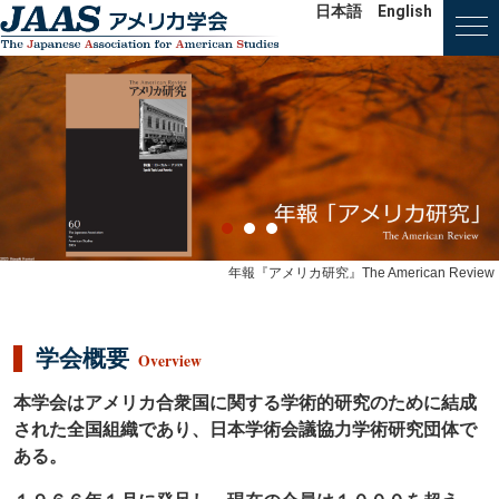
日本語
English
年報『アメリカ研究』The American Review
学会概要
Overview
本学会はアメリカ合衆国に関する学術的研究のために結成
された全国組織
であり、
日本学術会議協力学術研究団体
で
ある。