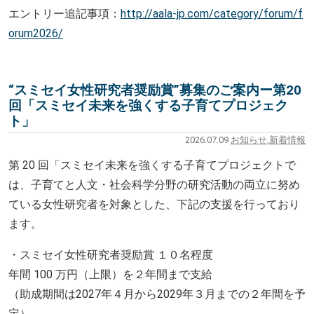
エントリー追記事項：
http://aala-jp.com/category/forum/f
orum2026/
“スミセイ女性研究者奨励賞”募集のご案内ー第20
回「スミセイ未来を強くする子育てプロジェク
ト」
2026.07.09
お知らせ
,
新着情報
第 20 回「スミセイ未来を強くする子育てプロジ
ェクトで
は、子育てと人文・社会科学分野の研究活動の両立に努め
ている女性研究者を対象とした、下記の支援を行っており
ます。
・スミセイ女性研究者奨励賞 １０名程度
年間 100 万円（上限）を２年間まで支給
（助成期間は2027年４月から2029年３月までの２年間を予
定）