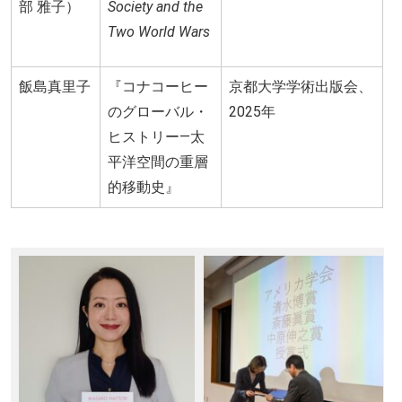
部 雅子）
Society and the
Two World Wars
飯島真里子
『コナコーヒー
京都大学学術出版会、
のグローバル・
2025年
ヒストリー―太
平洋空間の重層
的移動史』