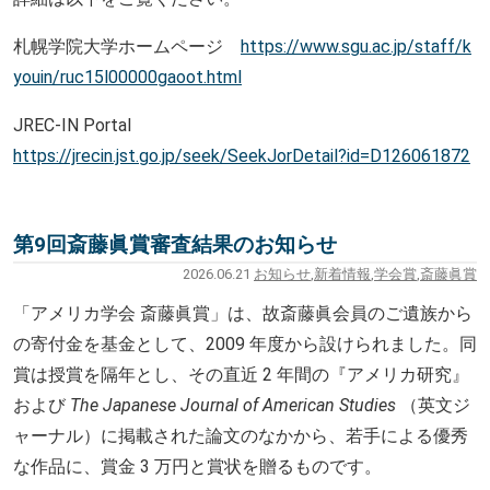
札幌学院大学ホームページ
https://www.sgu.ac.jp/staff/k
y
ouin/ruc15l00000gaoot.html
JREC-IN Portal
https://jrecin.jst.go.jp/seek/
SeekJorDetail?id=D126061872
第9回斎藤眞賞審査結果のお知らせ
2026.06.21
お知らせ
,
新着情報
,
学会賞
,
斎藤眞賞
「アメリカ学会
斎藤眞賞」は、故斎藤眞会員のご遺族から
の寄付金を基金として、
2009
年度から設けられました。同
賞は授賞を隔年とし、その直近
2
年間の『アメリカ研究』
および
The Japanese Journal of American Studies
（英文ジ
ャーナル）に掲載された論文のなかから、若手による優秀
な作品に、賞金
3
万円と賞状を贈るものです。