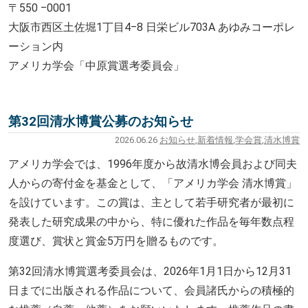
〒550 ‒0001
大阪市西区土佐堀1丁目4‒8 日栄ビル703A あゆみコーポレ
ーション内
アメリカ学会「中原賞選考委員会」
第32回清水博賞公募のお知らせ
2026.06.26
お知らせ
,
新着情報
,
学会賞
,
清水博賞
アメリカ学会では、1996年度から故清水博会員および同夫
人からの寄付金を基金として、「アメリカ学会 清水博賞」
を設けています。この賞は、主として若手研究者が最初に
発表した研究成果の中から、特に優れた作品を毎年数点程
度選び、賞状と賞金5万円を贈るものです。
第32回清水博賞選考委員会は、2026年1月1日から12月31
日までに出版される作品について、会員諸氏からの積極的