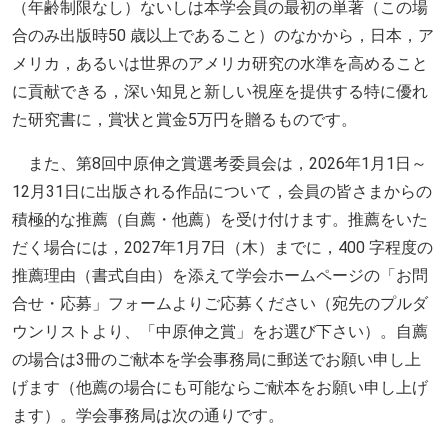
（年齢制限なし）ないしは本学会員の最初の単著（この場
合のみ出版時50 歳以上であること）のなかから，日本，ア
メリカ，あるいは世界のアメリカ研究の水準を高めること
に貢献できる，深い知見と新しい視座を提供する特に優れ
た研究書に，賞状と賞金5万円を贈るものです。
また、第8回中原伸之賞選考委員会は，2026年1月1日～
12月31日に出版される作品について，会員の皆さまからの
積極的な推薦（自薦・他薦）を受け付けます。推薦をいた
だく場合には，2027年1月7日（木）までに，400 字程度の
推薦理由（書式自由）を添えて学会ホームページの「お問
合せ・応募」フォームよりご応募ください（宛先のプルダ
ウンリストより、「中原伸之賞」をお選び下さい）。自薦
の場合は3冊のご献本を学会事務局に郵送でお願い申し上
げます（他薦の場合にも可能ならご献本をお願い申し上げ
ます）。学会事務局は次の通りです。