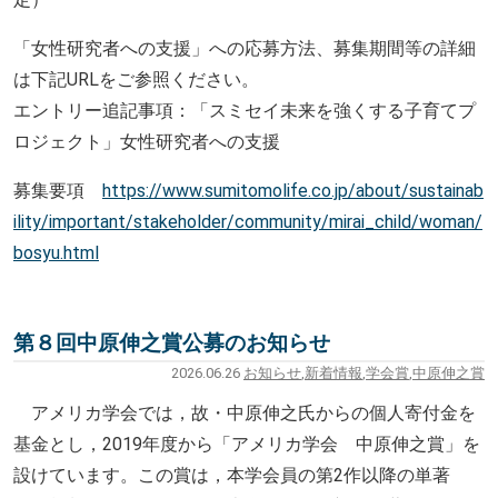
「女性研究者への支援」への応募方法、募集期間等の詳細
は下記U
RLをご参照ください。
エントリー追記事項：「スミセイ未来を強くする子育てプ
ロジェク
ト」女性研究者への支援
募集要項
https://www.sumitomolife.c
o.jp/about/sustainab
ility/impo
rtant/stakeholder/community/
mirai_child/woman/
bosyu.html
第８回中原伸之賞公募のお知らせ
2026.06.26
お知らせ
,
新着情報
,
学会賞
,
中原伸之賞
アメリカ学会では，故・中原伸之氏からの個人寄付金を
基金とし，2019年度から「アメリカ学会 中原伸之賞」を
設けています。この賞は，本学会員の第2作以降の単著