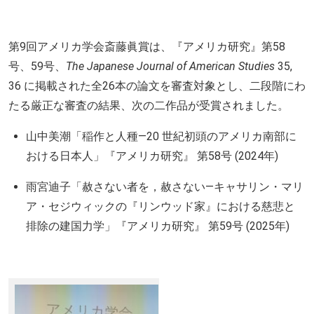
第
9
回アメリカ学会斎藤眞賞は、『アメリカ研究』第
58
号、
59
号、
The Japanese Journal of American Studies
35,
36
に掲載された全
26
本の論文を審査対象とし、二段階にわ
たる厳正な審査の結果、次の二作品が受賞されました。
山中美潮「稲作と人種
―20
世紀初頭のアメリカ南部に
おける日本人」『アメリカ研究』 第
58
号
(2024
年
)
雨宮迪子「赦さない者を，赦さない
―
キャサリン・マリ
ア・セジウィックの『リンウッド家』における慈悲と
排除の建国力学」『アメリカ研究』 第
59
号
(2025
年
)