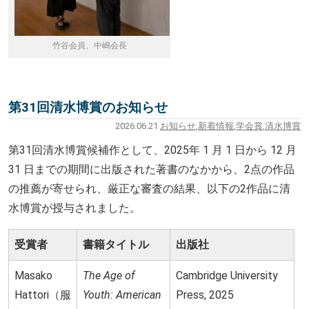
竹谷会員、中嶋会長
第31回清水博賞のお知らせ
2026.06.21
お知らせ
,
新着情報
,
学会賞
,
清水博賞
第
31
回清水博賞候補作として、
2025
年
1
月
1
日から
12
月
31
日までの期間に出版された著書のなかから、
2
点の作品
の推薦が寄せられ、厳正な審査の結果、以下の
2
作品に清
水博賞が授与されました。
受賞者
書籍タイトル
出版社
Masako
The Age of
Cambridge University
Hattori（服
Youth: American
Press, 2025