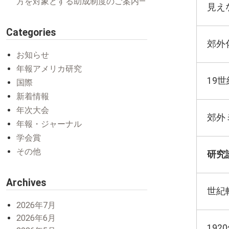
方を対象とする助成制度のご案内―
見え
Categories
郊外
お知らせ
年報アメリカ研究
19
国際
新着情報
年次大会
郊外
年報・ジャーナル
学会賞
その他
研究
Archives
世紀
2026年7月
2026年6月
19