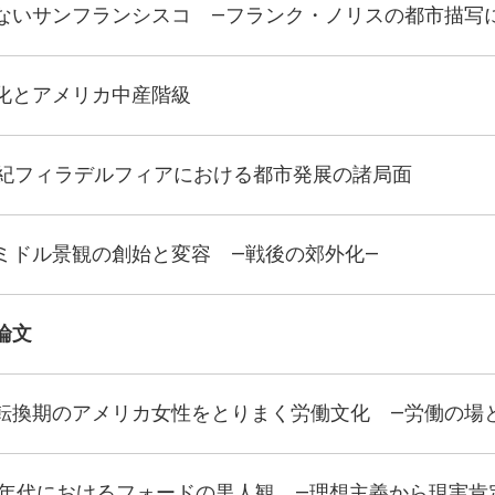
ないサンフランシスコ ―フランク・ノリスの都市描写
化とアメリカ中産階級
世紀フィラデルフィアにおける都市発展の諸局面
ミドル景観の創始と変容 ―戦後の郊外化―
論文
転換期のアメリカ女性をとりまく労働文化 ―労働の場
20年代におけるフォードの黒人観 ―理想主義から現実肯