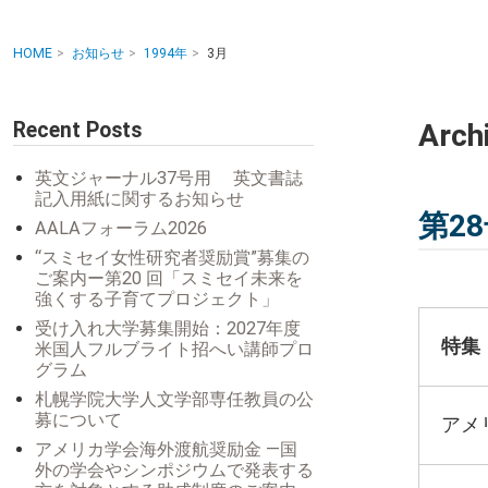
HOME
お知らせ
1994年
3月
Recent Posts
Arch
英文ジャーナル37号用 英文書誌
記入用紙に関するお知らせ
第2
AALAフォーラム2026
“スミセイ女性研究者奨励賞”募集の
ご案内ー第20 回「スミセイ未来を
強くする子育てプロジェクト」
受け入れ大学募集開始：2027年度
特集
米国人フルブライト招へい講師プロ
グラム
札幌学院大学人文学部専任教員の公
募について
アメ
アメリカ学会海外渡航奨励金 ―国
外の学会やシンポジウムで発表する