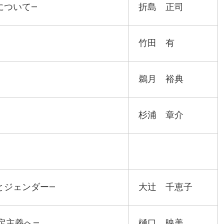
について―
折島 正司
竹田 有
鵜月 裕典
杉浦 章介
とジェンダー―
大辻 千恵子
定主義へ―
樋口 映美