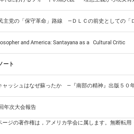
民主党の「保守革命」路線 ―ＤＬＣの前史としての「
losopher and America: Santayana as a Cultural Critic
ノート
J.キャッシュはなぜ蘇ったか ―『南部の精神』出版５０
7回年次大会報告
ページの著作権は，アメリカ学会に属します。無断転用