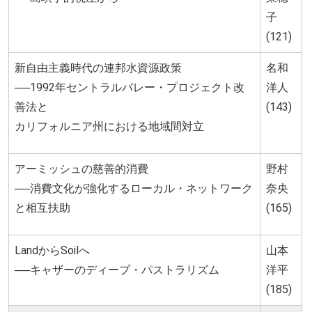
子
(121)
新自由主義時代の連邦水資源政策
名和
──1992年セントラルバレー・プロジェクト改
洋人
善法と
(143)
カリフォルニア州における地域間対立
アーミッシュの慈善的消費
野村
──消費文化が強化するローカル・ネットワーク
奈央
と相互扶助
(165)
LandからSoilへ
山本
──キャザーのディープ・パストラリズム
洋平
(185)