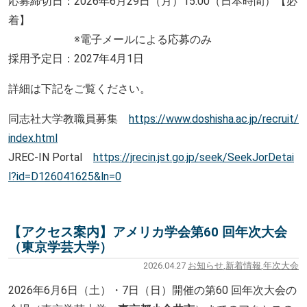
応募締切日：2026年6月29日（月）15:00（日本時間）
【必
着】
※電子メールによる応募のみ
採用予定日：2027年4月1日
詳細は下記をご覧ください。
同志社大学教職員募集
https://www.doshisha.ac.jp/rec
ruit/
index.html
JREC-IN Portal
https://jrecin.jst.go.jp/seek/
SeekJorDetai
l?id=D126041625&ln
=0
【アクセス案内】アメリカ学会第60 回年次大会
（東京学芸大学）
2026.04.27
お知らせ
,
新着情報
,
年次大会
2026年6月6日（土）・7日（日）
開催の第60 回年次大会の