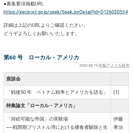
●募集要項掲載URL
https://jrecin.jst.go.jp/seek/
SeekJorDetail?id=D126020534
詳細は上記のURLよりご確認ください。
どうぞよろしくお願いいたします。
第60 号 ローカル・アメリカ
2026.04.19
年報アメリカ研究
座談会
「
戦後50 年 ベトナム戦争とアメリカを語る
」
(1)
特集論文「
ローカル・アメリカ
」
「持続可能な帝国」の実験場
伊藤
──戦間期ブリストル湾における捕食者駆除と生
孝治