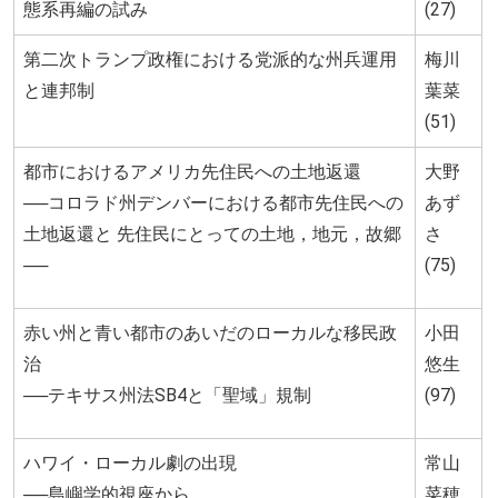
態系再編の試み
(27)
第二次トランプ政権における党派的な州兵運用
梅川
と連邦制
葉菜
(51)
都市におけるアメリカ先住民への土地返還
大野
──コロラド州デンバーにおける都市先住民への
あず
土地返還と 先住民にとっての土地，地元，故郷
さ
──
(75)
赤い州と青い都市のあいだのローカルな移民政
小田
治
悠生
──テキサス州法SB4と「聖域」規制
(97)
ハワイ・ローカル劇の出現
常山
──島嶼学的視座から
菜穂