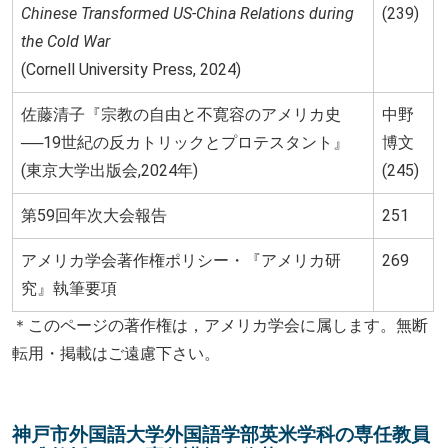
Chinese Transformed US-China Relations during
(239)
the Cold War
(Cornell University Press, 2024)
佐藤清子『宗教の自由と不寛容のアメリカ史
中野
──19世紀の反カトリックとプロテスタント』
博文
(東京大学出版会,2024年)
(245)
第59回年次大会報告
251
アメリカ学会著作権ポリシー・『アメリカ研
269
究』執筆要項
＊このページの著作権は，アメリカ学会に属します。無断
転用・掲載はご遠慮下さい。
神戸市外国語大学外国語学部英米学科の専任教員