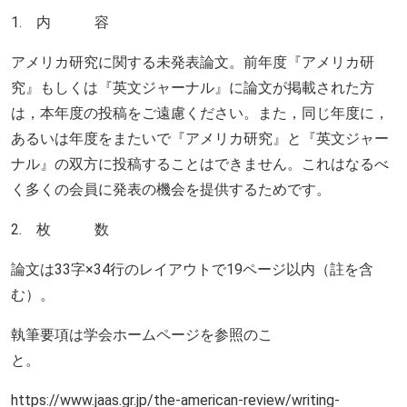
1.
内 容
アメリカ研究に関する未発表論文。前年度『アメリカ研
究』もしくは『英文ジャーナル』に論文が掲載された方
は，本年度の投稿をご遠慮ください。また，同じ年度に，
あるいは年度をまたいで『アメリカ研究』と『英文ジャー
ナル』の双方に投稿することはできません。これはなるべ
く多くの会員に発表の機会を提供するためです。
2.
枚 数
論文は
33
字
×34
行のレイアウトで
19
ページ以内（註を含
む）。
執筆要項は学会ホームページを参照のこ
と。
https://www.jaas.gr.jp/the-american-review/writing-