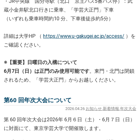
・JR中央線 国分寺駅（北口 京王バス5番バス停）：武
蔵小金井駅北口行きに乗車、「
学芸大正門」下車
（いずれも乗車時間約10 分、下車後徒歩約5分）
詳細は大学HP （
https://www.u-gakugei.ac.jp/
access/
）を
ご確認ください。
※【重要】日曜日の入構について
6月7日（日）は正門のみ使用可能です
。東門・
北門は閉鎖
されるため、「学芸大正門」からお越しください。
第60 回年次大会について
2026.04.26
お知らせ
,
新着情報
,
年次大会
第 60 回年次大会は2026年 6月６日（土）・6月７日（日）
に対面にて、東京学芸大学で開催
致します。