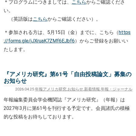
＊プログラムにつきましては、
こちら
からご確認くださ
い。
（英語版は
こちら
からご確認ください）。
＊参加される方は、5月15日（金）までに、こちら（
https
://forms.gle/jJXruaK7ZMf6EJbf6
）からご登録をお願いい
たします。
『アメリカ研究』第61号「自由投稿論文」募集の
お知らせ
2026.04.25
年報アメリカ研究
,
お知らせ
,
新着情報
,
年報・ジャーナル
年報編集委員会学会機関誌『アメリカ研究』（年報）は
2027
年
3
月に第
61
号を刊行する予定です。会員諸氏の積極
的な投稿をお待ちしております。