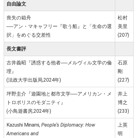
自由論文
喪失の箱舟
松村
──アン・マキャフリー『歌う船』と「生命の選
美里
択」をめぐる交差性
(207)
長文書評
古井義昭『誘惑する他者──メルヴィル文学の倫
石原
理』
剛
(法政大学出版局,2024年)
(227)
坪野圭介『遊園地と都市文学──アメリカン・メ
井上
トロポリスのモダニティ』
博之
(小鳥遊書房,2024年)
(233)
Kazushi Minami,
Peopleʼs Diplomacy: How
上英
Americans and
明