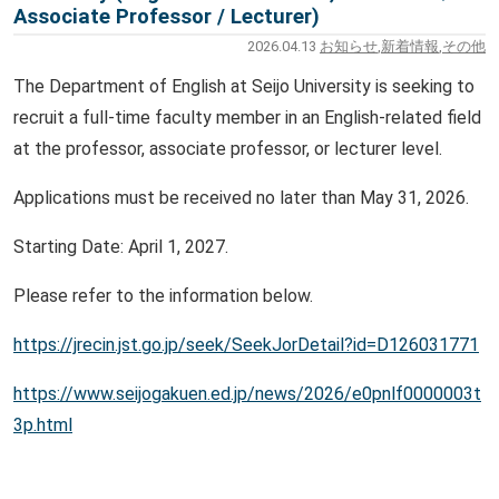
Associate Professor / Lecturer)
2026.04.13
お知らせ
,
新着情報
,
その他
The Department of English at Seijo University is seeking to
recruit a full-time faculty member in an English-related field
at the professor, associate professor, or lecturer level.
Applications must be received no later than May 31, 2026.
Starting Date: April 1, 2027.
Please refer to the information below.
https://jrecin.jst.go.jp/seek/SeekJorDetail?id=D126031771
https://www.seijogakuen.ed.jp/news/2026/e0pnlf0000003t
3p.html