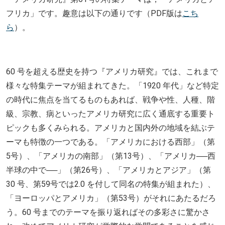
フリカ」です。趣意は以下の通りです（PDF版は
こち
ら
）。
60
号を超える歴史を持つ『アメリカ研究』では、これまで
様々な特集テーマが組まれてきた。「
1920
年代」など特定
の時代に焦点を当てるものもあれば、戦争や性、人種、階
級、宗教、病といったアメリカ研究に広く通底する重要ト
ピックも多くみられる。アメリカと国内外の地域を結ぶテ
ーマも特徴の一つである。「アメリカにおける西部」（第
5
号）、「アメリカの南部」（第
13
号）、「アメリカ──西
半球の中で──」（第
26
号）、「アメリカとアジア」（第
30
号、第
59
号では
2.0
を付して同名の特集が組まれた）、
「ヨーロッパとアメリカ」（第
53
号）がそれにあたるだろ
う。
60
号までのテーマを振り返ればその多彩さに驚かさ