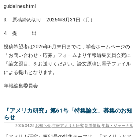
guidelines.html
3.
原稿締め切り
2026
年
8
月
31
日（月）
4.
提 出
投稿希望者は
2026
年
6
月末日までに，学会ホームページの
「お問い合わせ・応募」フォームより年報編集委員会宛に
「論文題目」をお送りください。論文原稿は電子ファイル
による提出となります。
年報編集委員会
『アメリカ研究』第61号「特集論文」募集のお知
らせ
2026.04.25
お知らせ
,
年報アメリカ研究
,
新着情報
,
年報・ジャーナル
『アメリカ研究』第
61
号の特集テーマは，「アメリカとア