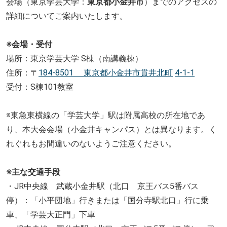
会場（東京学芸大学：
東京都小金井市
）
までのアクセスの
詳細についてご案内いたします。
※会場・受付
場所：東京学芸大学 S棟（南講義棟）
住所：〒
184-8501 東京都小金井市貫井北町
4-1-1
受付：S棟101教室
※東急東横線の「学芸大学」駅は附属高校の所在地であ
り、
本大会会場（小金井キャンパス）とは異なります。
く
れぐれもお間違いのないようご注意ください。
※主な交通手段
・JR中央線 武蔵小金井駅（北口 京王バス5番バス
停）：「小平団地」行きまたは「国分寺駅北口」
行に乗
車、「学芸大正門」下車