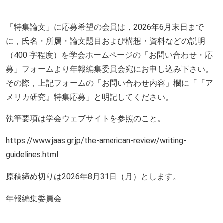
「特集論文」に応募希望の会員は，
2026
年
6
月末日まで
に，氏名・所属・論文題目および構想・資料などの説明
（
400
字程度）を学会ホームページの「お問い合わせ・応
募」フォームより年報編集委員会宛にお申し込み下さい。
その際，上記フォームの「お問い合わせ内容」欄に「『ア
メリカ研究』特集応募」と明記してください。
執筆要項は学会ウェブサイトを参照のこと。
https://www.jaas.gr.jp/the-american-review/writing-
guidelines.html
原稿締め切りは
2026
年
8
月
31
日（月）とします。
年報編集委員会