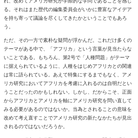
れ、改めてアメリカ研究が学際的な学問であることを感じ
る。それはまた歴代の編集委員会がいかに豊富なアイデア
を持ち寄って議論を尽くしてきたかということでもあろ
う。
ただ、その一方で素朴な疑問が浮かんだ。これだけ多くの
テーマがある中で、「アフリカ」という言葉が見当たらな
いことである。もちろん、第
2
号で「人種問題」がテーマ
に据えられているように、人種をはじめアフリカとの関連
は常に語られている。あえて特集にするまでもなく、アメ
リカ研究においてアフリカを考慮に入れるのは自明だとい
うことだったのかもしれない。しかし、だからこそ、正面
からアフリカとアメリカを軸にアメリカ研究を問い直して
みる必要があるのではないか。当為とされることの意味を
改めて考え直すことでアメリカ研究の新たなかたちが見出
されるのではないだろうか。