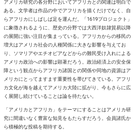
アメリカ研究の各分野においてアフリカとの関連は明白で
ある。文学者は作品の中でアフリカを描くだけでなく、自
らアフリカにしばしば足を運んだ。「
1619
プロジェクト」
に象徴されるように、歴史の分野では大西洋奴隷貿易以降
の展開に強い注目が集まっている。アフリカからの移民の
増大はアメリカ社会の人種関係に大きな影響を与えてお
り、ソマリアやエチオピアなどからの難民受け入れによる
アメリカ政治への影響は顕著だろう。政治経済上の安全保
障という観点からアフリカ諸国との関係や同地の資源はア
メリカにとってますます重要性を帯びてきている。アフリ
カ文化が海を越えてアメリカ大陸に拡がり、今もさらに広
く展開し続けていることは論を待たない。
「アメリカとアフリカ」をテーマにすることはアメリカ研
究に間違いなく豊富な知見をもたらすだろう。会員諸氏か
ら積極的な投稿を期待する。