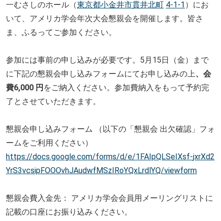
一むさしのホール（
東京都小金井市貫井北町
4-1-1
）
にお
いて、アメリカ学会年次大会懇親会を開催します。皆さ
ま、
ふるってご参加ください。
参加には事前の申し込みが必要です。5月15日（金）
まで
に下記の懇親会申し込みフォームにてお申し込みの上
、
会
費6,000 円
をご納入ください。
参加費納入をもって予約完
了とさせていただきます。
懇親会申し込みフォーム （以下の「懇親会 出欠確認」フォ
ームをご利用ください）
https://docs.google.com/forms/
d/e/1FAIpQLSeIXsf-
jxrXd2
YrS3vcsipFOOOvhJAudwfMSz
IRoYQxLrdlYQ/viewform
懇親会費入金先： アメリカ学会会員用メーリングリストに
記載の口座にお振り込みく
ださい。