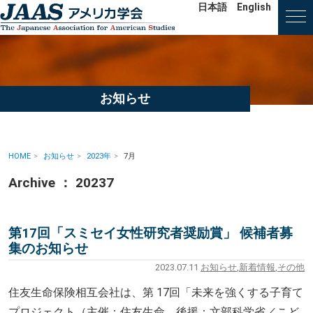
日本語
English
お知らせ
HOME
お知らせ
2023年
7月
Archive ： 20237
第17回「スミセイ女性研究者奨励賞」 候補者募
集のお知らせ
2023.07.11
お知らせ
,
新着情報
,
その他
住友生命保険相互会社は、第 17回「未来を強くする子育て
プロジェクト（主催：住友生命、後援：文部科学省／こど