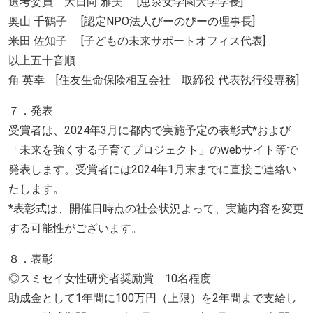
選考委員 大日向 雅美 [恵泉女学園大学学長]
奥山 千鶴子 [認定NPO法人びーのびーの理事長]
米田 佐知子 [子どもの未来サポートオフィス代表]
以上五十音順
角 英幸 [住友生命保険相互会社 取締役 代表執行役専務]
７．発表
受賞者は、2024年3月に都内で実施予定の表彰式*および
「未来を強くする子育てプロジェクト」のwebサイト等で
発表します。受賞者には2024年1月末までに直接ご連絡い
たします。
*表彰式は、開催日時点の社会状況よって、実施内容を変更
する可能性がございます。
８．表彰
◎スミセイ女性研究者奨励賞 10名程度
助成金として1年間に100万円（上限）を2年間まで支給し