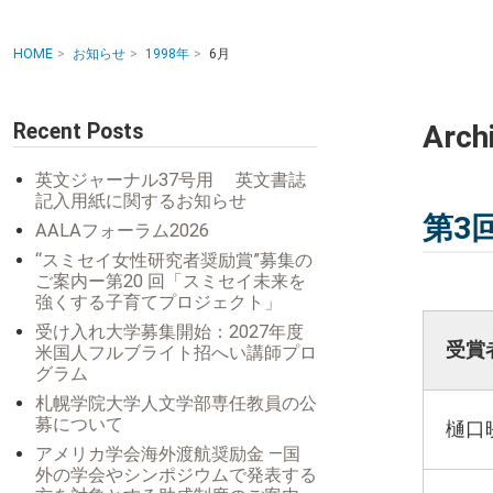
HOME
お知らせ
1998年
6月
Recent Posts
Arch
英文ジャーナル37号用 英文書誌
記入用紙に関するお知らせ
第3回
AALAフォーラム2026
“スミセイ女性研究者奨励賞”募集の
ご案内ー第20 回「スミセイ未来を
強くする子育てプロジェクト」
受け入れ大学募集開始：2027年度
受賞
米国人フルブライト招へい講師プロ
グラム
札幌学院大学人文学部専任教員の公
募について
樋口
アメリカ学会海外渡航奨励金 ―国
外の学会やシンポジウムで発表する