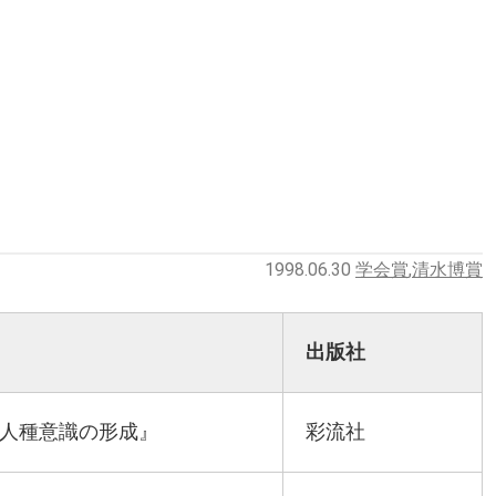
1998.06.30
学会賞
,
清水博賞
出版社
る人種意識の形成』
彩流社