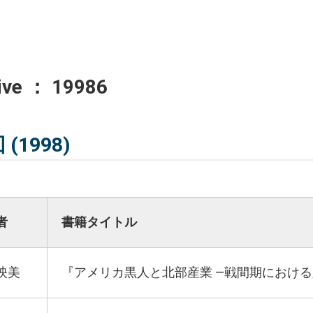
ive ： 19986
 (1998)
者
書籍タイトル
映美
『アメリカ黒人と北部産業 ―戦間期におけ