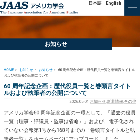
日本語
English
お知らせ
HOME
お知らせ
お知らせ
60 周年記念企画：歴代役員一覧と巻頭言タイトル
および執筆者の公開について
60 周年記念企画：歴代役員一覧と巻頭言タイト
ルおよび執筆者の公開について
2026.05.01
お知らせ
,
新着情報
,
その他
アメリカ学会
60
周年記念企画の一環として、「過去の役員
一覧（理事・評議員・監事は省略）」および、電子化され
ていない会報第
1
号から
168
号までの「巻頭言タイトルと執
筆者一覧」をホームページにアップロードしました。