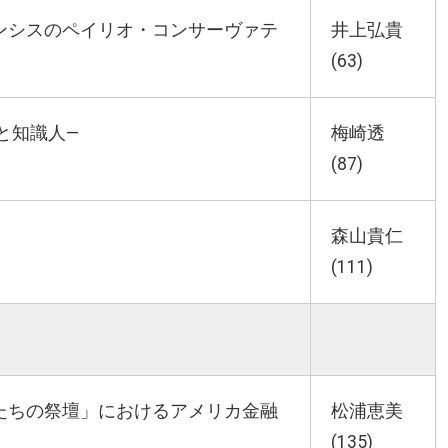
ンシスのペイリオ・コンサーヴァテ
井上弘貴
(63)
と知識人―
梅崎透
(87)
森山貴仁
(111)
たちの祭壇」におけるアメリカ金融
松浦恵美
(135)