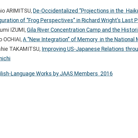
hio ARIMITSU,
De-Occidentalized “Projections in the Hai
guration of “Frog Perspectives” in Richard Wright’s Last
umi IZUMI,
Gila River Concentration Camp and the Histo
ko OCHIAI,
A “New Integration” of Memory in the National
shie TAKAMITSU,
Improving US-Japanese Relations throu
nichi
glish-Language Works by JAAS Members 2016