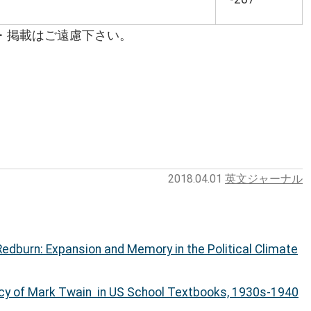
・掲載はご遠慮下さい。
2018.04.01
英文ジャーナル
 Redburn: Expansion and Memory in the Political Climate
cy of Mark Twain in US School Textbooks, 1930s-1940