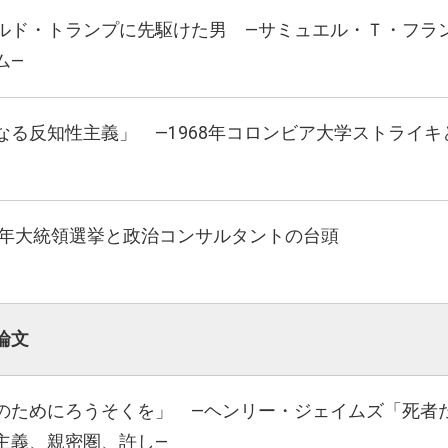
ルド・トランプに先駆けた男 ―サミュエル・Ｔ・フラ
ム―
なる反知性主義」 ―1968年コロンビア大学ストライキ
52年大統領選挙と政治コンサルタントの台頭
論文
のためにろうそくを」 ―ヘンリー・ジェイムズ「死者
主義、親密圏、許し―