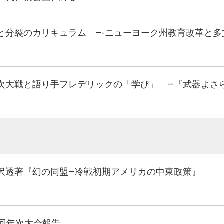
と分裂のカリキュラム ―-ニューヨーク州教育改革と多
次大戦と語り手フレデリックの「学び」 ―『武器よさ
沢透著『幻の同盟―冷戦初期アメリカの中東政策』
1回年次大会報告