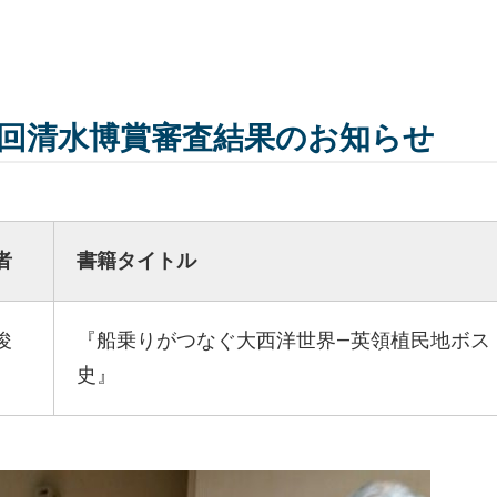
3回清水博賞審査結果のお知らせ
者
書籍タイトル
俊
『船乗りがつなぐ大西洋世界―英領植民地ボス
史』