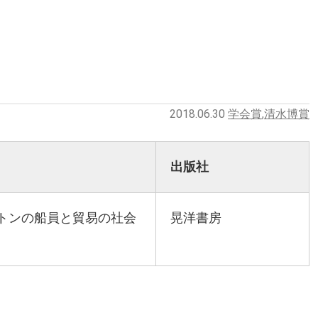
2018.06.30
学会賞
,
清水博賞
出版社
トンの船員と貿易の社会
晃洋書房