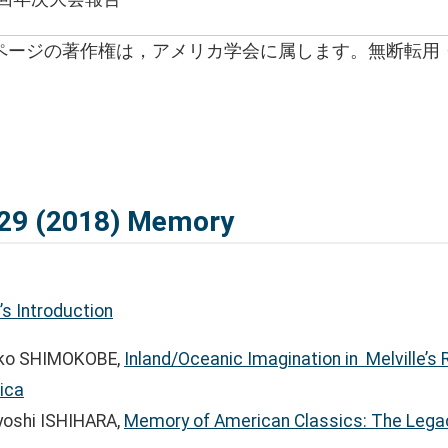
ページの著作権は，アメリカ学会に属します。無断転用
29 (2018) Memory
’s Introduction
iko SHIMOKOBE,
Inland/Oceanic Imagination in Melville’s
ica
yoshi ISHIHARA,
Memory of American Classics: The Lega