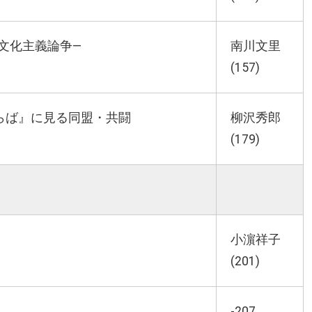
文化主義論争―
南川文里
(157)
らば』に見る同盟・共闘
柳沢秀郎
(179)
小濵祥子
(201)
-207