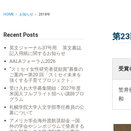
HOME
お知らせ
2018年
Recent Posts
第2
英文ジャーナル37号用 英文書誌
記入用紙に関するお知らせ
AALAフォーラム2026
受賞
“スミセイ女性研究者奨励賞”募集の
ご案内ー第20 回「スミセイ未来を
強くする子育てプロジェクト」
受け入れ大学募集開始：2027年度
笠井
米国人フルブライト招へい講師プロ
和
グラム
札幌学院大学人文学部専任教員の公
募について
アメリカ学会海外渡航奨励金 ―国
外の学会やシンポジウムで発表する