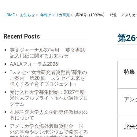
HOME
お知らせ
年報アメリカ研究
第26号（1992年） 特集 アメリ
Recent Posts
第2
英文ジャーナル37号用 英文書誌
記入用紙に関するお知らせ
AALAフォーラム2026
特集
“スミセイ女性研究者奨励賞”募集の
ご案内ー第20 回「スミセイ未来を
強くする子育てプロジェクト」
受け入れ大学募集開始：2027年度
米国人フルブライト招へい講師プロ
アン
グラム
札幌学院大学人文学部専任教員の公
募について
アメリカ学会海外渡航奨励金 ―国
北米
外の学会やシンポジウムで発表する