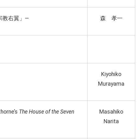
宗教右翼」―
森 孝一
Kiyohiko
Murayama
horne’s
The House of the Seven
Masahiko
Narita