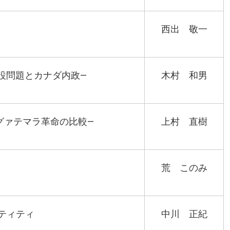
西出 敬一
設問題とカナダ内政―
木村 和男
グァテマラ革命の比較―
上村 直樹
荒 このみ
ティティ
中川 正紀