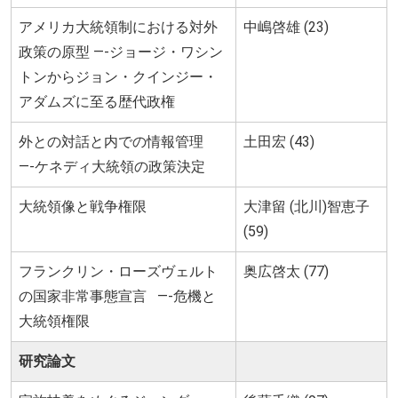
アメリカ大統領制における対外
中嶋啓雄 (23)
政策の原型 —-ジョージ・ワシン
トンからジョン・クインジー・
アダムズに至る歴代政権
外との対話と内での情報管理
土田宏 (43)
—-ケネディ大統領の政策決定
大統領像と戦争権限
大津留 (北川)智恵子
(59)
フランクリン・ローズヴェルト
奥広啓太 (77)
の国家非常事態宣言 —-危機と
大統領権限
研究論文