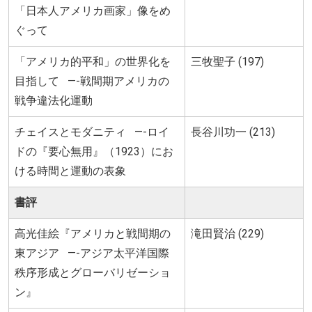
「日本人アメリカ画家」像をめ
ぐって
「アメリカ的平和」の世界化を
三牧聖子 (197)
目指して —-戦間期アメリカの
戦争違法化運動
チェイスとモダニティ —-ロイ
長谷川功一 (213)
ドの『要心無用』（1923）にお
ける時間と運動の表象
書評
高光佳絵『アメリカと戦間期の
滝田賢治 (229)
東アジア —-アジア太平洋国際
秩序形成とグローバリゼーショ
ン』