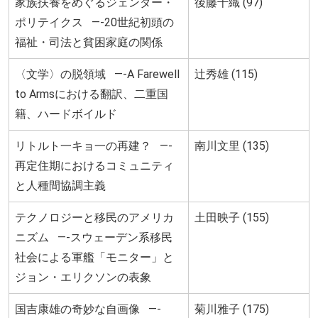
家族扶養をめぐるジェンダー・
後藤千織 (97)
ポリテイクス —-20世紀初頭の
福祉・司法と貧困家庭の関係
〈文学〉の脱領域 —-A Farewell
辻秀雄 (115)
to Armsにおける翻訳、二重国
籍、ハードボイルド
リトルト一キョ一の再建？ —-
南川文里 (135)
再定住期におけるコミュニティ
と人種間協調主義
テクノロジーと移民のアメリカ
土田映子 (155)
ニズム —-スウェーデン系移民
社会による軍艦「モニター」と
ジョン・エリクソンの表象
国吉康雄の奇妙な自画像 —-
菊川雅子 (175)