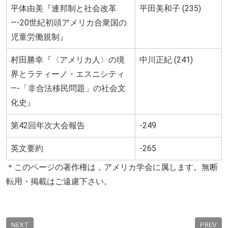
平体由美『連邦制と社会改革
平田美和子 (235)
—-20世紀初頭アメリカ合衆国の
児童労働規制』
村田勝幸『〈アメリカ人〉の境
中川正紀 (241)
界とラティーノ・エスニシティ
—-「非合法移民問題」の社会文
化史』
第42回年次大会報告
-249
英文要約
-265
＊このページの著作権は，アメリカ学会に属します。無断
転用・掲載はご遠慮下さい。
NEXT
PREV