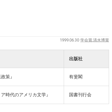
1999.06.30
学会賞
,
清水博賞
出版社
退政策』
有斐閣
ィア時代のアメリカ文学』
国書刊行会