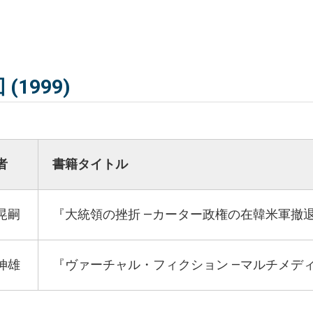
 (1999)
者
書籍タイトル
晃嗣
『大統領の挫折 ―カーター政権の在韓米軍撤
伸雄
『ヴァーチャル・フィクション ―マルチメデ