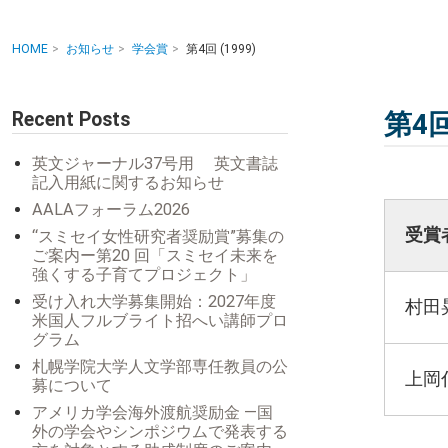
HOME
お知らせ
学会賞
第4回 (1999)
Recent Posts
第4回
英文ジャーナル37号用 英文書誌
記入用紙に関するお知らせ
AALAフォーラム2026
受賞
“スミセイ女性研究者奨励賞”募集の
ご案内ー第20 回「スミセイ未来を
強くする子育てプロジェクト」
受け入れ大学募集開始：2027年度
村田
米国人フルブライト招へい講師プロ
グラム
札幌学院大学人文学部専任教員の公
上岡
募について
アメリカ学会海外渡航奨励金 ―国
外の学会やシンポジウムで発表する