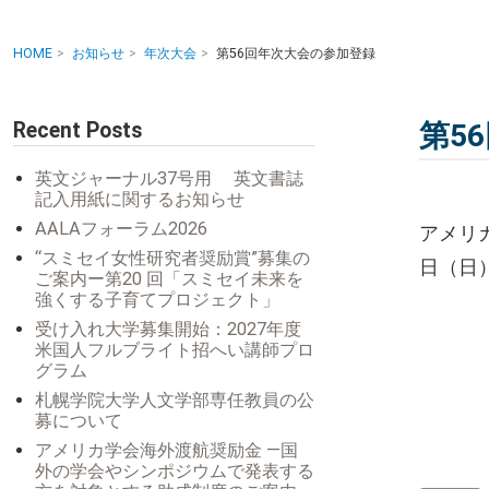
HOME
お知らせ
年次大会
第56回年次大会の参加登録
Recent Posts
第5
英文ジャーナル37号用 英文書誌
記入用紙に関するお知らせ
AALAフォーラム2026
アメリ
“スミセイ女性研究者奨励賞”募集の
日（日
ご案内ー第20 回「スミセイ未来を
強くする子育てプロジェクト」
受け入れ大学募集開始：2027年度
米国人フルブライト招へい講師プロ
グラム
札幌学院大学人文学部専任教員の公
募について
アメリカ学会海外渡航奨励金 ―国
外の学会やシンポジウムで発表する